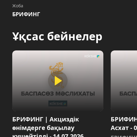
Жоба
БРИФИНГ
Ұқсас бейнелер
БРИФИНГ | Акциздік
БРИФИН
өнімдерге бақылау
Асхат - 
күшейтілді - 14.07.2026