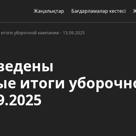
Жаңалықтар
Бағдарламалар кестесі
тоги уборочной кампании - 13.09.2025
ведены
ые итоги уборочн
9.2025