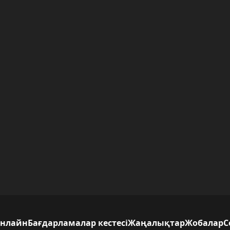
нлайн
Бағдарламалар кестесі
Жаңалықтар
Жобалар
С