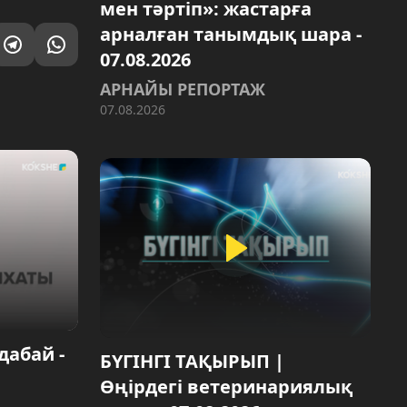
мен тәртіп»: жастарға
арналған танымдық шара -
07.08.2026
АРНАЙЫ РЕПОРТАЖ
07.08.2026
дабай -
БҮГІНГІ ТАҚЫРЫП |
Өңірдегі ветеринариялық