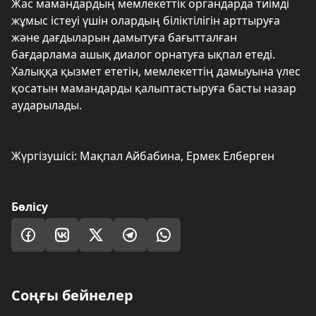
Жас мамандардың мемлекеттік органдарда тиімді
жұмыс істеуі үшін олардың біліктілігін арттыруға
және дағдыларын дамытуға бағытталған
бағдарлама ашық диалог орнатуға ықпал етеді.
Халыққа қызмет ететін, мемлекеттің дамыуына үлес
қосатын мамандарды қалыптастыруға басты назар
аударылады.
Жүргізушісі: Мақпал Айбабина, Ермек Елберген
Бөлісу
Соңғы бейнелер