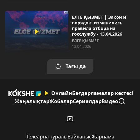
ЕЛГЕ ҚЫЗМЕТ | Закон и
порядок: изменились
правила отбора на
госслужбу - 13.04.2026
ЕЛГЕ ҚЫЗМЕТ
13.04.2026
Тағы да
Онлайн
Бағдарламалар кестесі
Жаңалықтар
Жобалар
Сериалдар
Видео
Телеарна туралы
Байланыс
Жарнама