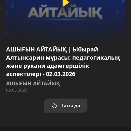
АШЫҒЫН АЙТАЙЫҚ | Ыбырай
Алтынсарин мұрасы: педагогикалық
және рухани адамгершілік
аспектілері - 02.03.2026
АШЫҒЫН АЙТАЙЫҚ
02.03.2026
Тағы да