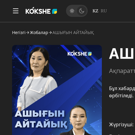
KZ
RU
Негізгі
Жобалар
АШЫҒЫН АЙТАЙЫҚ
АШ
Ақпарат
Бұл хабард
өрбітіледі
Жүргізуші: