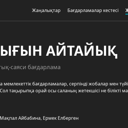
Жаңалықтар
Бағдарламалар кестесі
ЫҒЫН АЙТАЙЫҚ
тық-саяси бағдарлама
а мемлекеттік бағдарламалар, серпінді жобалар мен түйі
. Сол тақырыпқа орай осы саланың жетекшісі не білікті
 Мақпал Айбабина, Ермек Елберген