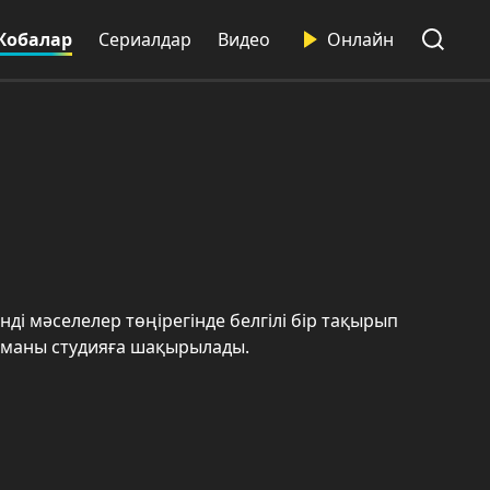
Жобалар
Сериалдар
Видео
Онлайн
нді мәселелер төңірегінде белгілі бір тақырып
 маманы студияға шақырылады.