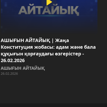
АШЫҒЫН АЙТАЙЫҚ | Жаңа
Конституция жобасы: адам және бала
құқығын қорғаудағы өзгерістер -
26.02.2026
АШЫҒЫН АЙТАЙЫҚ
26.02.2026