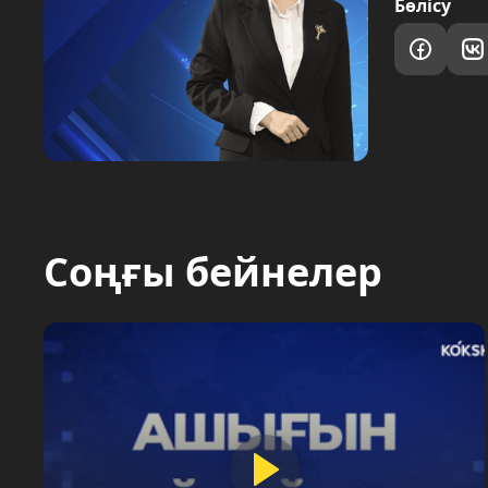
Бөлісу
Соңғы бейнелер