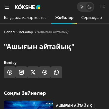
RU
Бағдарламалар кестесі
Жобалар
Сериалдар
Негізгі
Жобалар
"Ашығын айтайық"
"Ашығын айтайық"
Бөлісу
Соңғы бейнелер
АШЫҒЫН АЙТАЙЫҚ |