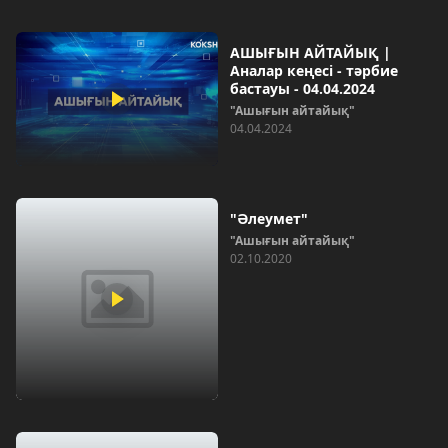
АШЫҒЫН АЙТАЙЫҚ |
Аналар кеңесі - тәрбие
бастауы - 04.04.2024
"Ашығын айтайық"
04.04.2024
"Әлеумет"
"Ашығын айтайық"
02.10.2020