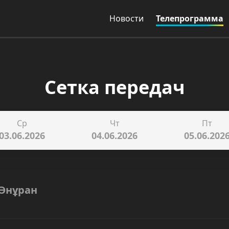
Новости
Телепрограмма
Сетка передач
Ср
Чт
Пт
03.06.2026
04.06.2026
05.06.202
Әнұран