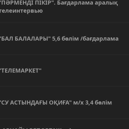
"ПӘРМЕНДІ ПІКІР". Бағдарлама аралық
телеинтервью
"БАЛ БАЛАЛАРЫ" 5,6 бөлім /бағдарлама
"ТЕЛЕМАРКЕТ"
"СУ АСТЫНДАҒЫ ОҚИҒА" м/х 3,4 бөлім