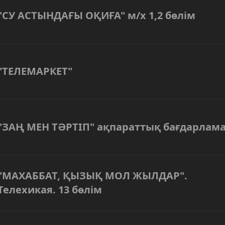
"СУ АСТЫНДАҒЫ ОҚИҒА" м/х 1,2 бөлім
"ТЕЛЕМАРКЕТ"
"ЗАҢ МЕН ТӘРТІП" ақпараттық бағдарлам
"МАХАББАТ, ҚЫЗЫҚ МОЛ ЖЫЛДАР".
Телехикая. 13 бөлім