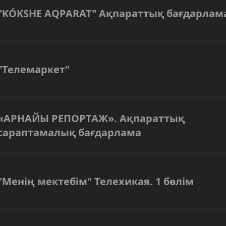
"KÓKSHE AQPARAT" Ақпараттық бағдарлам
"Телемаркет"
«АРНАЙЫ РЕПОРТАЖ». Ақпараттық
сараптамалық бағдарлама
"Менің мектебім" Телехикая. 1 бөлім