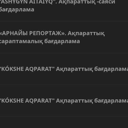
"ASHYGYN AITAIYQ". Ақпараттық -саяси
бағдарлама
«АРНАЙЫ РЕПОРТАЖ». Ақпараттық
сараптамалық бағдарлама
"KÓKSHE AQPARAT" Ақпараттық бағдарлам
"KÓKSHE AQPARAT" Ақпараттық бағдарлам