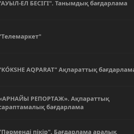
"АУЫЛ-ЕЛ БЕСІГІ". Танымдық бағдарлама
"Телемаркет"
"KÓKSHE AQPARAT" Ақпараттық бағдарлам
«АРНАЙЫ РЕПОРТАЖ». Ақпараттық
сараптамалық бағдарлама
"Пәрменді пікір". Бағдарлама аралық