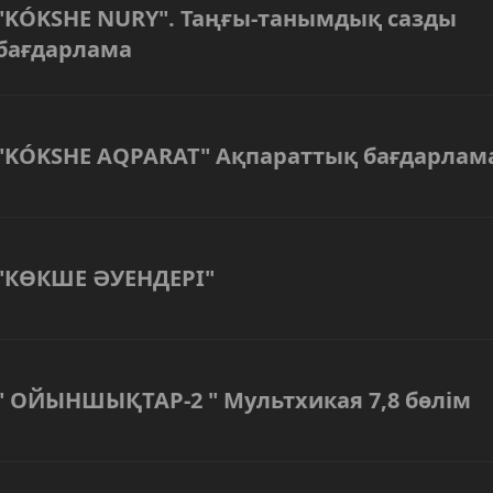
"KÓKSHE NURY". Таңғы-танымдық сазды
бағдарлама
"KÓKSHE AQPARAT" Ақпараттық бағдарлам
"КӨКШЕ ӘУЕНДЕРІ"
" ОЙЫНШЫҚТАР-2 " Мультхикая 7,8 бөлім