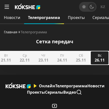
KZ
Новости
Телепрограмма
Проекты
Сериал
Главная
Телепрограмма
Сетка передач
Вт
Ср
Чт
Пт
Сб
Вс
21.11
22.11
23.11
24.11
25.11
26.11
Онлайн
Телепрограмма
Новости
Проекты
Сериалы
Видео