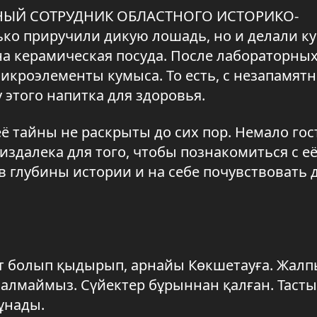
ЧНЫЙ СОТРУДНИК ОБЛАСТНОГО ИСТОРИКО-
ько приручили дикую лошадь, но и делали к
на керамическая посуда. После лабораторны
кроэлементы кумыса. То есть, с незапамят
этого напитка для здоровья.
её тайны не раскрыты до сих пор. Немало гос
здалека для того, чтобы познакомиться с е
в глубины истории и на себе почувствовать
гіт болып қыдырып, арнайы Көкшетауға. Жалп
 алмаймыз. Сүйектер бұрыннан қалған. Тасты
ұнады.