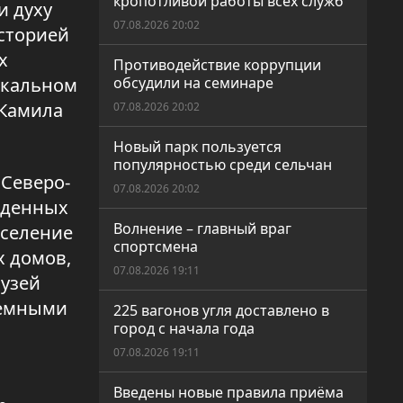
кропотливой работы всех служб
и духу
07.08.2026 20:02
историей
х
Противодействие коррупции
икальном
обсудили на семинаре
 Камила
07.08.2026 20:02
Новый парк пользуется
популярностью среди сельчан
 Северо-
07.08.2026 20:02
веденных
Волнение – главный враг
оселение
спортсмена
х домов,
07.08.2026 19:11
музей
земными
225 вагонов угля доставлено в
город с начала года
07.08.2026 19:11
Введены новые правила приёма