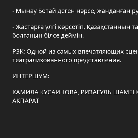
- Мынау Ботай деген нәрсе, жанданған р
- Жастарға үлгі көрсетіп, Қазақстанның 
болғанын білсе деймін.
РЗК: Одной из самых впечатляющих сцен
театрализованного представления.
ИНТЕРШУМ:
КАМИЛА КУСАИНОВА, РИЗАГУЛЬ ШАМЕНО
АКПАРАТ