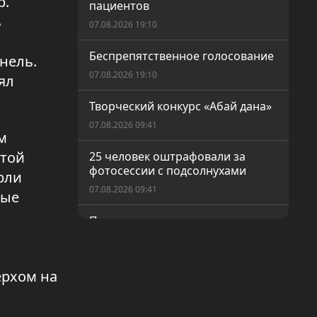
р.
пациентов
ь
07.08.2026 19:10
Беспрепятственное голосование
нель.
07.08.2026 19:10
ял
Творческий конкурс «Абай дана»
07.08.2026 09:41
м
этой
25 человек оштрафовали за
фотосессии с подсолнухами
рли
07.08.2026 09:41
вые
Пресечена деятельность
организованной преступной
группы
07.08.2026 09:41
ерхом на
Госуслуги без очереди: как
работает «Персональный