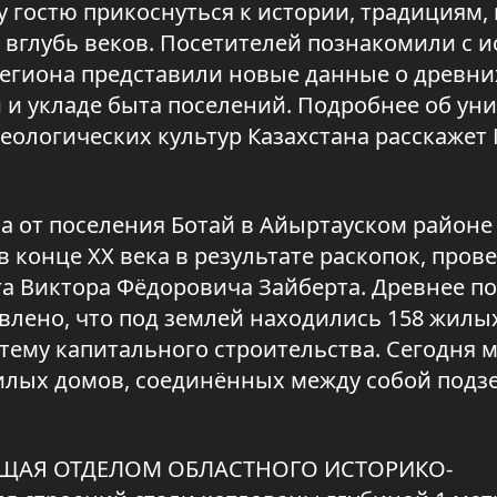
 гостю прикоснуться к истории, традициям, 
 вглубь веков. Посетителей познакомили с 
региона представили новые данные о древни
 и укладе быта поселений. Подробнее об ун
еологических культур Казахстана расскажет
ла от поселения Ботай в Айыртауском районе
в конце ХХ века в результате раскопок, про
а Виктора Фёдоровича Зайберта. Древнее п
овлено, что под землей находились 158 жилы
ему капитального строительства. Сегодня 
жилых домов, соединённых между собой под
ЮЩАЯ ОТДЕЛОМ ОБЛАСТНОГО ИСТОРИКО-