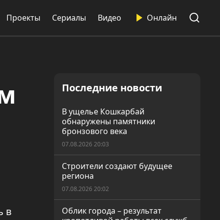
Проекты
Сериалы
Видео
Онлайн
ом
Последние новости
В ущелье Кошкарбай
обнаружены памятники
бронзового века
07.08.2026 20:03
Строители создают будущее
региона
07.08.2026 20:02
ь в
Облик города – результат