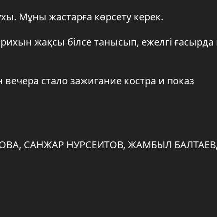
ухы. Мұны жастарға көрсету керек.
тарихын жақсы білсе танысып, ежелгі ғасырда
 вечера стало зажигание костра и показ
ВА, САНЖАР НУРСЕИТОВ, ЖАМБЫЛ БАЛТАЕВ