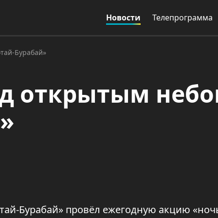
Новости
Телепрограмма
отай-Бурабай»
од открытым неб
й»
тай-Бурабай» провёл ежегодную акцию «ноч