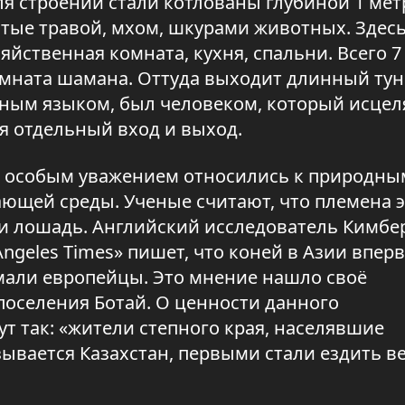
 строений стали котлованы глубиной 1 мет
ытые травой, мхом, шкурами животных. Здес
яйственная комната, кухня, спальни. Всего 7
омната шамана. Оттуда выходит длинный тун
нным языком, был человеком, который исцел
я отдельный вход и выход.
 с особым уважением относились к природны
ющей среды. Ученые считают, что племена 
и лошадь. Английский исследователь Кимбе
Angeles Times» пишет, что коней в Азии впер
мали европейцы. Это мнение нашло своё
поселения Ботай. О ценности данного
т так: «жители степного края, населявшие
зывается Казахстан, первыми стали ездить в