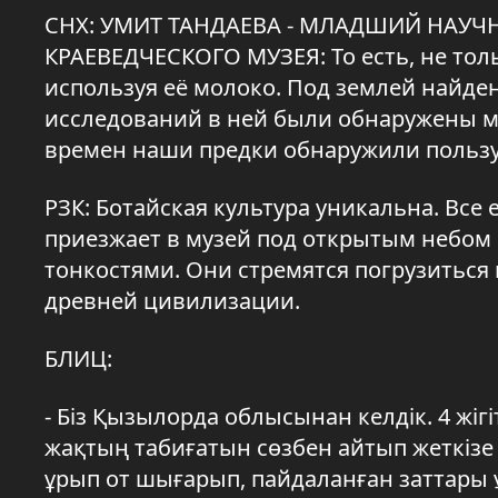
СНХ: УМИТ ТАНДАЕВА - МЛАДШИЙ НАУ
КРАЕВЕДЧЕСКОГО МУЗЕЯ: То есть, не тол
используя её молоко. Под землей найде
исследований в ней были обнаружены ми
времен наши предки обнаружили пользу 
РЗК: Ботайская культура уникальна. Все 
приезжает в музей под открытым небом и
тонкостями. Они стремятся погрузиться 
древней цивилизации.
БЛИЦ:
- Біз Қызылорда облысынан келдік. 4 жі
жақтың табиғатын сөзбен айтып жеткізе
ұрып от шығарып, пайдаланған заттары 