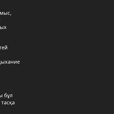
менеджер»?
07.08.2026 09:41
умыс,
х
Аким области встретился с
ных
жителями района
07.08.2026 09:40
«Закон и порядок»: молодежь
тей
познакомили с работой
ё
правоохранителей
 дыхание
06.08.2026 17:04
В селе Тасты-Tалды обновили
ключевые социальные объекты
06.08.2026 17:04
ы бұл
Увеличить производство
куриных яиц планируют в
 тасқа
регионе
06.08.2026 17:03