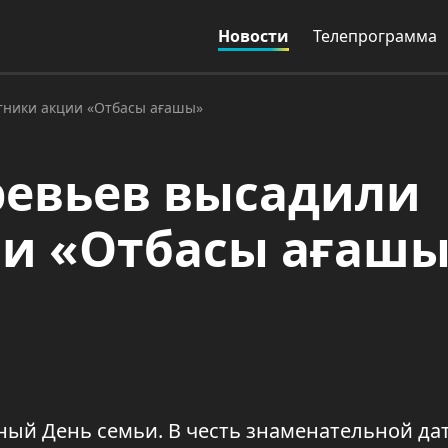
Новости
Телепрограмма
тники акции «Отбасы ағашы»
ревьев высадили
ии «Отбасы ағаш
ый День семьи. В честь знаменательной да