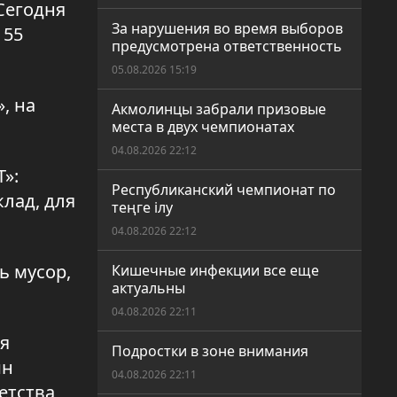
Сегодня
За нарушения во время выборов
 55
предусмотрена ответственность
05.08.2026 15:19
, на
Акмолинцы забрали призовые
места в двух чемпионатах
04.08.2026 22:12
»:
Республиканский чемпионат по
лад, для
теңге ілу
04.08.2026 22:12
ь мусор,
Кишечные инфекции все еще
актуальны
04.08.2026 22:11
ля
Подростки в зоне внимания
ин
04.08.2026 22:11
етства