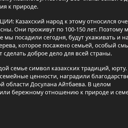
я к природе.
И: Казахский народ к этому относился оч
сны. Они проживут по 100-150 лет. Поэтому 
е мы посадили сегодня, будут ухаживать и 
дерева, которое посажено семьей, особый см
т сделать доброе дело для всей страны.
ой семье символ казахских традиций, юрту.
 семейные ценности, наградили благодарст
й области Досулана Айтбаева. В целом
тили бережному отношению к природе и се