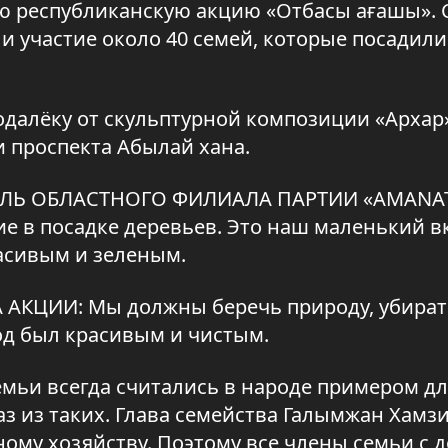
ю республиканскую акцию «Отбасы ағашы». 
и участие около 40 семей, которые посадили
далёку от скульптурной композиции «Архар»
 проспекта Абылай хана.
ТЕЛЬ ОБЛАСТНОГО ФИЛИАЛА ПАРТИИ «AMANAT
е в посадке деревьев. Это наш маленький вк
расивым и зеленым.
АКЦИИ: Мы должны беречь природу, убират
од был красивым и чистым.
мьи всегда считались в народе примером д
аз из таких. Глава семейства Галымжан Хамз
ому хозяйству. Поэтому все члены семьи с д