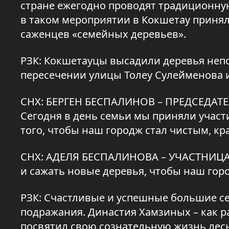
стране ежегодно проводят традиционну
в таком мероприятии в Кокшетау принял
саженцев «семейных деревьев».
РЗК: Кокшетауцы высадили деревья непо
пересечении улицы Толеу Сулейменова и
СНХ: БЕРГЕН БЕСПАЛИНОВ – ПРЕДСЕДА
Сегодня в день семьи мы приняли участи
того, чтобы наш городж стал чистым, к
СНХ: АДЕЛЯ БЕСПАЛИНОВА – УЧАСТНИЦА 
и сажать новые деревья, чтобы наш гор
РЗК: Счастливые и успешные большие се
подражания. Династия Хамзиных – как р
посвятил свою сознательную жизнь лесн