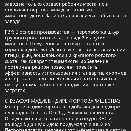
завод не только создаёт рабочие места, но и
открывает перспективы для развития
животноводства. Зарина Сапаргалиева побывала на
заводе.
РЗК: В основе производства — переработка шкур
крупного рогатого скота, лошадей и других
животных. Полученный протеин — важная
кормовая добавка. Используется при выращивании
птицы, рыб, лошадей, овец и крупного рогатого
скота. Как говорят специалисты, добавление
протеина в рацион позволяет повысить
эффективность использования стандартных кормов
до сорока процентов. Это значит, что хозяйства
смогут получать больше продукции при тех же
затратах.
СНХ: АСХАТ МАДИЕВ – ДИРЕКТОР ТОВАРИЩЕСТВА:
Мы производим корма – это добавка для подкорм
площадок. То есть 10 к 1 добавляем наши корма.
Они делаются исключительно из шкуры КРС и
лошадей. Данную идею придумал ученный из
Петропавловска, человек который направил к этому