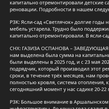
капитально отремонтировали детские с
реновации. Подробности в нашем след
РЗК: Ясли-сад «Светлячок» долгие годы 
мебель устарела. Трудно было поддержи
капитально отремонтировали. В ясли-са
СНХ: ГАЗИЗА ОСПАНОВА – ЗАВЕДУЮЩАЯ 
нам выделена была сумма на капитальны
были выделены в 2025 год, и с 23 мая 20
подрядчик, который производил этот ре
сроки, в течение трёх месяцев, нам пр
полностью кровля, система отопления, 
сегодняшний момент у нас садике 20-22 
РЗК: Большое внимание в Аршалынском
инфраструктуры. До конца года сдадут 