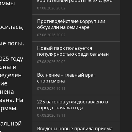
кропотливой работы всех служб
раммы
07.08.2026 20:02
Противодействие коррупции
осилась,
обсудили на семинаре
07.08.2026 20:02
ые полы.
Новый парк пользуется
популярностью среди сельчан
25 году
07.08.2026 20:02
Деньги
пределён
Волнение – главный враг
спортсмена
шие
07.08.2026 19:11
енена
вана. На
225 вагонов угля доставлено в
ормам.
город с начала года
07.08.2026 19:11
нальной
Введены новые правила приёма
о