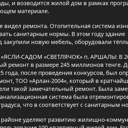
ады, и возводится жилой дом в рамках прог
ующем материале.
не видел ремонта. Отопительная система изн
вать санитарные нормы. В этом году здание
д закупили новую мебель, оборудовали тёпл
«ЯСЛИ-САДОМ «СВЕТЛЯЧОК» п. АРШАЛЫ: В 20
й ремонт в размере 245 миллионов тенге. 
25 года, после проведения конкурсов, был о
монт, ТОО «Арлан-2004», который в кратчай
овели такой замечательный ремонт. Была зам
канализационная система была отремонтиро
градуса, что в соответствует с санитарным н
 районе уделяют развитию жилищно-комму
в пользование 100-квартирный жилой дом. Ег