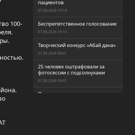
пациентов
07.08.2026 19:10
во 100-
Беспрепятственное голосование
еля.
07.08.2026 19:10
ры.
Творческий конкурс «Абай дана»
07.08.2026 09:41
лностью.
25 человек оштрафовали за
фотосессии с подсолнухами
07.08.2026 09:41
айона.
Пресечена деятельность
во
организованной преступной
группы
07.08.2026 09:41
АТ
Госуслуги без очереди: как
работает «Персональный