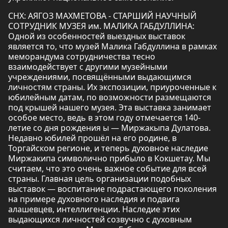
СНХ: АЯГОЗ МАХМЕТОВА - СТАРШИЙ НАУЧНЫЙ
СОТРУДНИК МУЗЕЯ им. МАЛИКА ГАБДУЛЛИНА:
Одной из особенностей выездных выставок
является то, что музей Малика Габдуллина в рамках
меморандума сотрудничества тесно
взаимодействует с другими музейными
учреждениями, посвящёнными выдающимся
личностям страны. Их экспозиции, приуроченные к
юбилейным датам, по возможности размещаются
под крышей нашего музея. Эта выставка занимает
особое место, ведь в этом году отмечается 140-
летие со дня рождения ы — Миржакыпа Дулатова.
Недавно юбилей прошёл на его родине, в
Торгайском регионе, и теперь духовное наследие
Миржакипа символично прибыло в Кокшетау. Мы
считаем, что это очень важное событие для всей
страны. Главная цель организации подобных
выставок — воспитание подрастающего поколения
на примере духовного наследия и подвига
алашевцев, интеллигенции. Наследие этих
выдающихся личностей созвучно с духовным