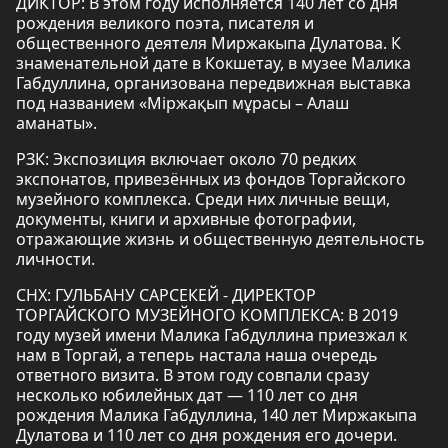
ДИКТОР: В этом году исполняется 140 лет со дня
рождения великого поэта, писателя и
общественного деятеля Миржакыпа Дулатова. К
знаменательной дате в Кокшетау, в музее Малика
Габдуллина, организована передвижная выставка
под названием «Міржақып мұрасы – Алаш
аманаты».
РЗК: Экспозиция включает около 70 редких
экспонатов, привезённых из фондов Торгайского
музейного комплекса. Среди них личные вещи,
документы, книги и архивные фотографии,
отражающие жизнь и общественную деятельность
личности.
СНХ: ГУЛЬБАНУ САРСЕКЕЙ - ДИРЕКТОР
ТОРГАЙСКОГО МУЗЕЙНОГО КОМПЛЕКСА: В 2019
году музей имени Малика Габдуллина приезжал к
нам в Торгай, а теперь настала наша очередь
ответного визита. В этом году совпали сразу
несколько юбилейных дат — 110 лет со дня
рождения Малика Габдуллина, 140 лет Миржакыпа
Дулатова и 110 лет со дня рождения его дочери.