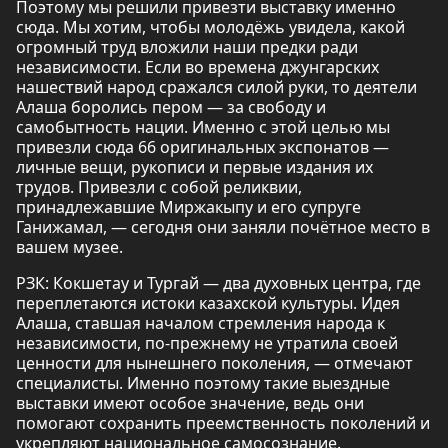
Поэтому мы решили привезти выставку именно
сюда. Мы хотим, чтобы молодёжь увидела, какой
огромный труд вложили наши предки ради
независимости. Если во времена джунгарских
нашествий народ сражался силой руки, то деятели
Алаша боролись пером — за свободу и
самобытность нации. Именно с этой целью мы
привезли сюда 66 оригинальных экспонатов —
личные вещи, рукописи и первые издания их
трудов. Привезли с собой реликвии,
принадлежавшие Миржакыпу и его супруге
Ганижамал, — сегодня они заняли почётное место в
вашем музее.
РЗК: Кокшетау и Тургай — два духовных центра, где
переплетаются истоки казахской культуры. Идея
Алаша, ставшая началом стремления народа к
независимости, по-прежнему не утратила своей
ценности для нынешнего поколения, — отмечают
специалисты. Именно поэтому такие выездные
выставки имеют особое значение, ведь они
помогают сохранить преемственность поколений и
укрепляют национальное самосознание.