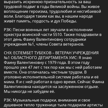
выразить искренюю признательность за ваш
трудовой подвиг в годы Великой войны. Вы живое
воплощение героизма, трудолюбия и несгибаевой
воли. Благодаря таким как вы, в нашем народе
живёт память, гордость и дух Победы.
РЗК: Песни военных лет звучали в исполнении
оркестра воинской части 5510. Также поздравили в
этот день Фаину Валентиновну сотрудники
учреждения №1, члены Совета ветеранов.
СНХ: ЕСПЕМБЕТ ТУБЕКОВ – ВЕТЕРАН УЧРЕЖДЕНИЯ
№1 ОБЛАСТНОГО ДЕПАРТАМЕНТА УИС: Я знаю
Фаину Валентиновну с 1979 года. В этом году
прошло уже 47 лет с тех пор как мы с ней работаем
вместе. Она отличалась честным трудом. В
уголовно-исполнительной системе работала и её
мама. Я и с ней работал в одно время. Сейчас Фаина
Валентиновна находится на заслуженном отдыхе.
Мы никогда не забудем её.
РЗК: Музыкальные подарки, внимание и свое
душевное тепло труженице тыла подарили артисты