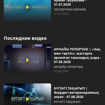
Арман Турумбаев -
31.07.2026
ЭКСПЕРТНОЕ МНЕНИЕ
31.07.2026
Последние видео
АРНАЙЫ РЕПОРТАЖ | «Заң
мен тәртіп»: жастарға
арналған танымдық шара -
07.08.2026
АРНАЙЫ РЕПОРТАЖ
07.08.2026
БҮГІНГІ ТАҚЫРЫП |
Өңірдегі ветеринариялық
ахуал - 07.08.2026
БҮГІНГІ ТАҚЫРЫП