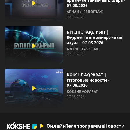
арналған танымдық шара -
07.08.2026
АРНАЙЫ РЕПОРТАЖ
07.08.2026
БҮГІНГІ ТАҚЫРЫП |
Өңірдегі ветеринариялық
ахуал - 07.08.2026
БҮГІНГІ ТАҚЫРЫП
07.08.2026
KOKSHE AQPARAT |
Итоговые новости -
07.08.2026
KÓKSHE AQPARAT
07.08.2026
Онлайн
Телепрограмма
Новости