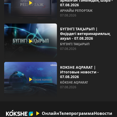
арналған танымдық шара -
07.08.2026
АРНАЙЫ РЕПОРТАЖ
07.08.2026
БҮГІНГІ ТАҚЫРЫП |
Өңірдегі ветеринариялық
ахуал - 07.08.2026
БҮГІНГІ ТАҚЫРЫП
07.08.2026
KOKSHE AQPARAT |
Итоговые новости -
07.08.2026
KÓKSHE AQPARAT
07.08.2026
Онлайн
Телепрограмма
Новости