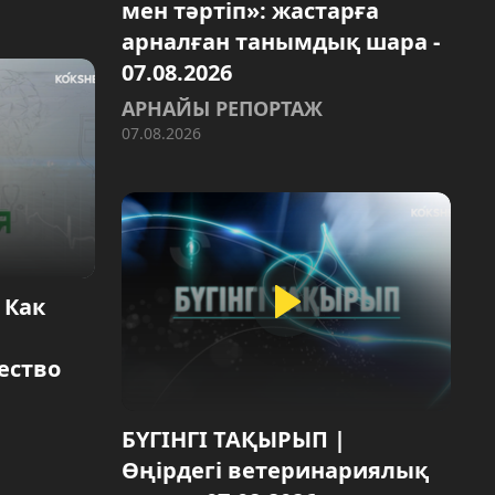
мен тәртіп»: жастарға
арналған танымдық шара -
07.08.2026
АРНАЙЫ РЕПОРТАЖ
07.08.2026
 Как
ество
БҮГІНГІ ТАҚЫРЫП |
Өңірдегі ветеринариялық