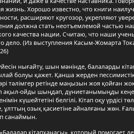
наний, и даже в качестве наставника. Говоря
ая жизнь. Хорошо известно, что книги наил
ности, расширяют кругозор, укрепляют увер
тения должна стать неотъемлемой частью н
кого качества нации. Считаю, что наши учен
то дело. (Из выступления Касым-Жомарта Ток
26)
үйесін нығайту, шын мәнінде, балаларды кіта
лай болуы қажет. Қанша жерден пессимисті
ы әрі тәлімгер ретінде маңызын жоя қойған жоқ
ап ақыл-ойды шыңдап, дүниетанымыңды кеңей
імін күшейтетіні белгілі. Кітап оқу үрдісі төл
 ұлттың озық қасиетіне айналғаны жөн. Ға
деп санаймын.
 «Балалар кітапханасы», который помогает д