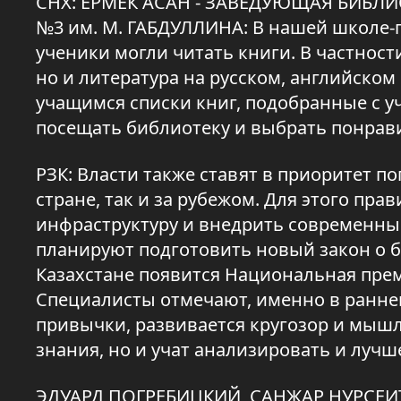
СНХ: ЕРМЕК АСАН - ЗАВЕДУЮЩАЯ БИ
№3 им. М. ГАБДУЛЛИНА: В нашей школе-г
ученики могли читать книги. В частности
но и литература на русском, английско
учащимся списки книг, подобранные с у
посещать библиотеку и выбрать понрав
РЗК: Власти также ставят в приоритет п
стране, так и за рубежом. Для этого пр
инфраструктуру и внедрить современны
планируют подготовить новый закон о б
Казахстане появится Национальная прем
Специалисты отмечают, именно в ранне
привычки, развивается кругозор и мышл
знания, но и учат анализировать и луч
ЭДУАРД ПОГРЕБИЦКИЙ, САНЖАР НУРСЕИТ