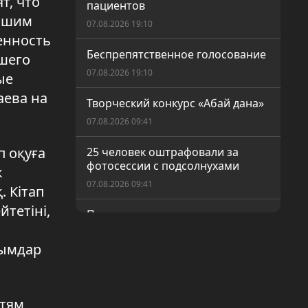
т, что
пациентов
учшим
07.08.2026 19:10
енность
Беспрепятственное голосование
ашего
07.08.2026 19:10
ые
аева на
Творческий конкурс «Абай дана»
07.08.2026 09:41
п оқуға
25 человек оштрафовали за
фотосессии с подсолнухами
к
07.08.2026 09:41
. Кітап
тетіні,
Пресечена деятельность
организованной преступной
группы
лымдар
07.08.2026 09:41
Госуслуги без очереди: как
етям
работает «Персональный