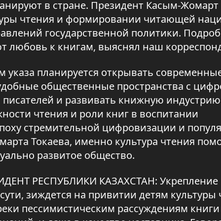
анируют в стране. Президент Касым-Жомарт
ьтуры чтения и формировании читающей наци
равлений государственной политики. Подро
т любовь к книгам, выяснял наш корреспон
м указа планируется открывать современны
 удобные общественные пространства с циф
 писателей и развивать книжную индустрию.
жности чтения и роли книг в воспитании
эпоху стремительной цифровизации и попул
марта Токаева, именно культура чтения пом
уально развитое общество.
ИДЕНТ РЕСПУБЛИКИ КАЗАХСТАН: Укрепление
сути, зиждется на привитии детям культуры 
опреки пессимистическим рассуждениям книги