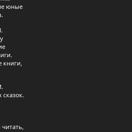
менеджер»?
ие юные
07.08.2026 09:41
.
Аким области встретился с
.
жителями района
у
07.08.2026 09:40
ие
«Закон и порядок»: молодежь
иги.
познакомили с работой
е книги,
правоохранителей
06.08.2026 17:04
В селе Тасты-Tалды обновили
.
ключевые социальные объекты
 сказок.
06.08.2026 17:04
Увеличить производство
куриных яиц планируют в
регионе
 читать,
06.08.2026 17:03