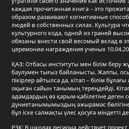
утратили своего значения как источник з
каждая прочитанная книга – это прожит
образом развивают когнитивные способ
людей в собственных силах. Культура ч
культурного кода, одной из граней высо
обязаны внести свой весомый вклад в э
церемонии награждения ученых 10.04.20
ҚАЗ: Отбасы институты мен білім беру ж
баулумен тығыз байланысты. Жалпы, осы
пікірлер айтылса да, кітап – білім бұлағ
оқыған сайын танымың тереңдейді. Кіт
адамдардың өз қарым-қабілетіне деген сен
дүниетанымымыздың ажырамас бөлігіне,
бұл іске салмақты үлес қосуға міндетті 
РЗК: В школах региона действует проект