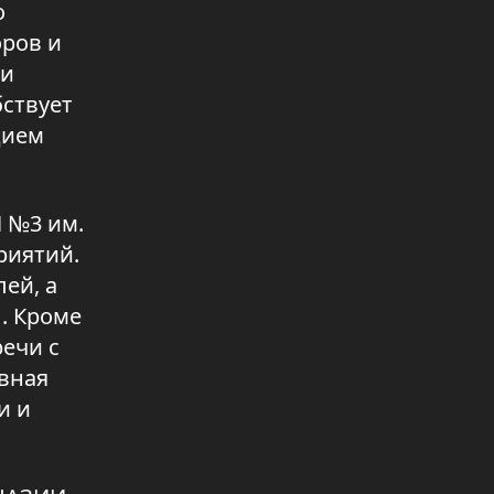
о
оров и
72,3% казахстанцев готовы
проголосовать за новый
ти
Курултай
бствует
06.08.2026 17:03
дием
Как сохранить кумыс на зиму?
05.08.2026 15:22
 №3 им.
Акция «Безопасный переезд»
риятий.
05.08.2026 15:21
ей, а
. Кроме
ечи с
авная
и и