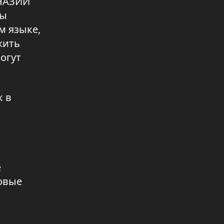
НАЗИИ
бы
м языке,
жить
огут
к в
е
новые