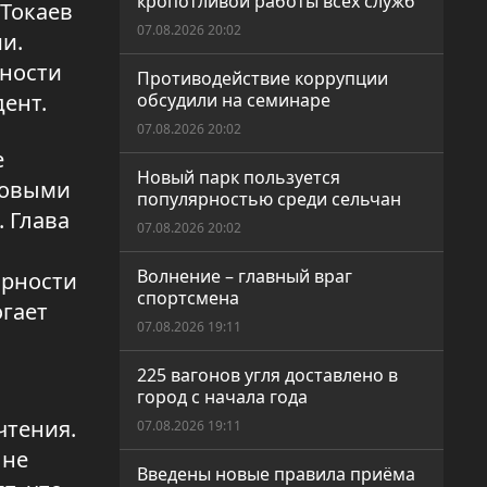
кропотливой работы всех служб
 Токаев
07.08.2026 20:02
и.
бности
Противодействие коррупции
дент.
обсудили на семинаре
07.08.2026 20:02
е
Новый парк пользуется
ровыми
популярностью среди сельчан
 Глава
07.08.2026 20:02
Волнение – главный враг
ярности
спортсмена
огает
07.08.2026 19:11
225 вагонов угля доставлено в
город с начала года
чтения.
07.08.2026 19:11
 не
Введены новые правила приёма